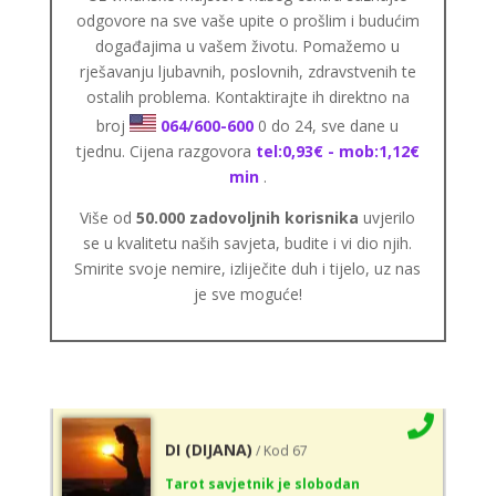
Broj tel: 064/600-600
odgovore na sve vaše upite o prošlim i budućim
tel:0,93€ - mob:1,12€ min
događajima u vašem životu. Pomažemo u
rješavanju ljubavnih, poslovnih, zdravstvenih te
ostalih problema. Kontaktirajte ih direktno na
broj
064/600-600
0 do 24, sve dane u
AMELIE BESSONG
/ Kod 99
tjednu. Cijena razgovora
tel:0,93€ - mob:1,12€
Tarot savjetnik je zauzet
min
.
TEHNIKE:
licencirana vidovinjakinja, licencirana
Više od
50.000 zadovoljnih korisnika
uvjerilo
parapsihologinja, energetsko iscjeljivanje, afrička magija,
se u kvalitetu naših savjeta, budite i vi dio njih.
zaštite svih vrsta, uklanjanje uroka i crne magije,
Smirite svoje nemire, izliječite duh i tijelo, uz nas
vidovnjačke karte miss bessong
je sve moguće!
Broj tel: 064/600-600
tel:0,93€ - mob:1,12€ min
DI (DIJANA)
/ Kod 67
Tarot savjetnik je slobodan