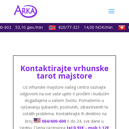
-602
53,10 ден./min
820/77-321
14,00 NOK/min
0
Kontaktirajte vrhunske
tarot majstore
Uz vrhunske majstore našeg centra saznajte
odgovore na sve vaše upite o prošlim i budućim
događajima u vašem životu. Pomažemo u
rješavanju ljubavnih, poslovnih, zdravstvenih te
ostalih problema. Kontaktirajte ih direktno na
broj
064/600-600
0 do 24, sve dane u
tjednu. Cijena razgovora
tel:0,93€ - mob:1,12€