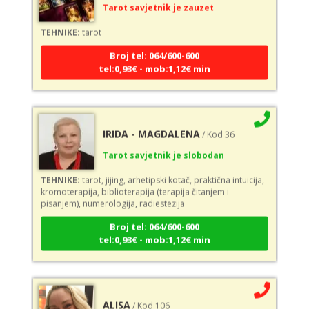
TEHNIKE:
tarot
Broj tel: 064/600-600
tel:0,93€ - mob:1,12€ min
IRIDA - MAGDALENA
/ Kod 36
Tarot savjetnik je slobodan
TEHNIKE:
tarot, jijing, arhetipski kotač, praktična intuicija,
kromoterapija, biblioterapija (terapija čitanjem i
pisanjem), numerologija, radiestezija
Broj tel: 064/600-600
tel:0,93€ - mob:1,12€ min
ALISA
/ Kod 106