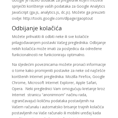
Google je razvio dodatak za preglednik kojim možete
spriječiti korištenje vaših podataka za Google Analytics
JavaScript (ga.js, analytics.js, dc.js). Možete ga preuzeti
ovdje: http://tools.google.com/dlpage/gaoptout
Odbijanje kolačića
Možete prihvatiti ili odbiti neke ili sve kolačiće
prilagođavanjem postavki Vašeg preglednika. Odbijanje
nekih kolačića može imati za posljedicu da određene
funkcionalnosti ne funkcioniraju optimalno.
Na sljedećim poveznicama možete pronaći informacije
o tome kako promijeniti postavke za neke od najčešće
korištenih Internet preglednika: Mozilla Firefox, Google
Chrome, Microsoft Internet Explorer, Apple Safari,
Opera. Neki preglednici Vam omogućuju kretanje kroz
Internet stranicu “anonimnom” načinu rada,
ograničavajući količinu podataka postavljenih na
Vašem računalu i automatsko brisanje trajnih kolačića
postavljenih na Vaše računalo ili mobilni uređaj kada