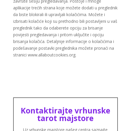
završite sesiju pregledavanja. Postoje i mnoge
aplikacije trećih strana koje možete dodati u preglednik
da biste blokirali ili upravljali kolačićima. Možete i
izbrisati kolačiće koji su prethodno bili postavljeni u vaš
preglednik tako da odaberete opciju za brisanje
povijesti pregledavanja i pritom uključite i opciju
brisanja kolačića. Detaljnije informacije o kolačićima i
podešavanje postavki preglednika možete pronaći na
stranici www.allaboutcookies.org.
SANJA
/ Kod 07
Kontaktirajte vrhunske
Tarot savjetnik je zauzet
tarot majstore
TEHNIKE:
tarot, egipatski tarot, visak, rune, numerologija,
astro tarot
Uz vrhunske majstore našeg centra saznajte