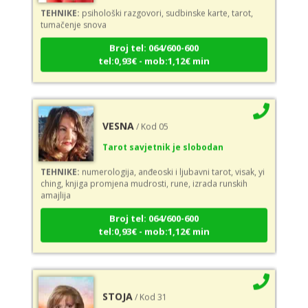
TEHNIKE:
psihološki razgovori, sudbinske karte, tarot,
tumačenje snova
Broj tel: 064/600-600
tel:0,93€ - mob:1,12€ min
VESNA
/ Kod 05
Tarot savjetnik je slobodan
TEHNIKE:
numerologija, anđeoski i ljubavni tarot, visak, yi
ching, knjiga promjena mudrosti, rune, izrada runskih
amajlija
Broj tel: 064/600-600
tel:0,93€ - mob:1,12€ min
STOJA
/ Kod 31
Tarot savjetnik je slobodan