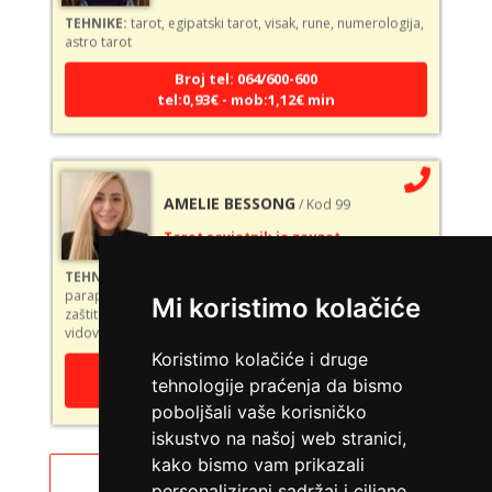
TEHNIKE:
tarot, egipatski tarot, visak, rune, numerologija,
astro tarot
Broj tel: 064/600-600
tel:0,93€ - mob:1,12€ min
AMELIE BESSONG
/ Kod 99
Tarot savjetnik je zauzet
TEHNIKE:
licencirana vidovinjakinja, licencirana
parapsihologinja, energetsko iscjeljivanje, afrička magija,
zaštite svih vrsta, uklanjanje uroka i crne magije,
Mi koristimo kolačiće
vidovnjačke karte miss bessong
Broj tel: 064/600-600
Koristimo kolačiće i druge
tel:0,93€ - mob:1,12€ min
tehnologije praćenja da bismo
poboljšali vaše korisničko
iskustvo na našoj web stranici,
kako bismo vam prikazali
DI (DIJANA)
Pregled svih astro savjetnika
/ Kod 67
personalizirani sadržaj i ciljane