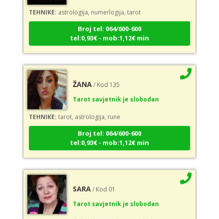
TEHNIKE:
astrologija, numerlogija, tarot
Broj tel: 064/600-600
tel:0,93€ - mob:1,12€ min
ŽANA
/ Kod 135
Tarot savjetnik je slobodan
TEHNIKE:
tarot, astrologija, rune
Broj tel: 064/600-600
tel:0,93€ - mob:1,12€ min
SARA
/ Kod 01
Tarot savjetnik je slobodan
TEHNIKE:
tarot, keltski križ, visak, anđeoske karte